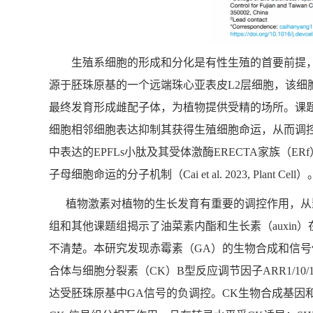
生殖系细胞的形成和分化是有性生殖的首要前提，大孢子母
源于胚珠原基的一个远端珠心亚表皮L2层细胞，该
最终发育形成雌配子体，为植物提供受精的场所。课题组前期发
细胞相邻细胞表达抑制其获得生殖细胞命运，从而调控大孢子母细胞
中表达的EPFLs小肽及其受体激酶ERECTA家族（E
子母细胞命运的分子机制（Cai et al. 2023, Plant Cell）
植物激素对植物的生长发育有重要的调控作用，从影
组和其他课题组揭示了油菜素内酯和生长素（auxi
不清楚。本研究发现赤霉素（GA）的生物合成和信号传导
合体与细胞分裂素（CK）B型反应调节因子ARR1/1
达受胚珠原基中GA信号的负调控。CK生物合成基因和