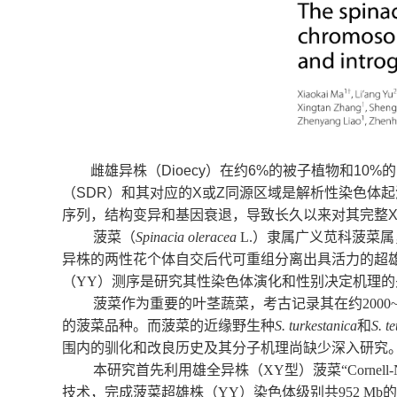
雌雄异株（
Dioecy
）在约
6%
的被子植物和
10%
的
（
SDR
）和其对应的
X
或
Z
同源区域是解析性染色体起
序列，结构变异和基因衰退，导致长久以来对其完整
X
菠菜（
Spinacia oleracea
L.
）隶属广义苋科菠菜属
异株的两性花个体自交后代可重组分离出具活力的超
（
YY
）测序是研究其性染色体演化和性别决定机理的
菠菜作为重要的叶茎蔬菜，考古记录其在约
2000
的菠菜品种。而菠菜的近缘野生种
S. turkestanica
和
S. t
围内的驯化和改良历史及其分子机理尚缺少深入研究
本研究首先利用雄全异株（
XY
型）菠菜“
Cornell
技术，完成菠菜超雄株（
YY
）染色体级别共
952 Mb
的