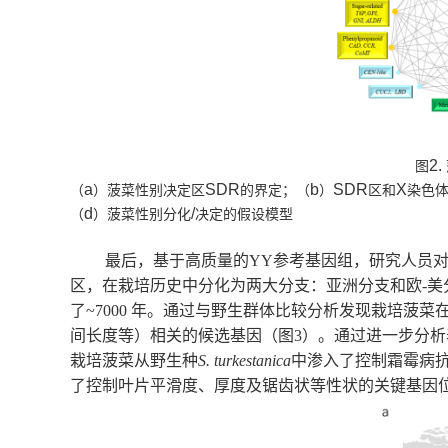
2.
图
a
SDR
b
SDR
X
（
）菠菜性别决定区
的界定；（
）
区和
染色
d
/
（
）菠菜性别分化
决定的假设模型
最后，基于高质量的
YY
参考基因组，研究人员
区，在栽培历史中分化为两大分支：亚洲分支和欧
-
美
了
~7000
年。通过与野生群体比较分析发现栽培菠菜
间长度等）相关的候选基因（图
3
）。通过进一步分析
栽培菠菜从野生种
S. turkestanica
中渗入了控制霜霉病
了控制叶片平滑度、厚度及锯齿状等性状的关键基因