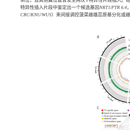
倒位，且其侧翼位置曾发生两次
Y
特异性片段插入。
特异性插入片段中鉴定出一个候选基因
NRT1
/
PTR 6.4
CRC
/
KNU
/
WUS
）来
间接调控菠菜雌雄蕊原基分化或