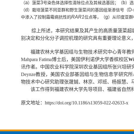
a
3
b
（
）菠菜
号染色体选择性清除位点及其候选基因；（
）选
d
D-
（
）栽培菠菜不同亚群和野生菠菜间的基因组渐渗信号（
RAR1
g
中渗入了控制霜霉病抗性的
位点等，（
）
从
印度亚群
综上所述，本研究结果及其产生的高质量菠菜超
别决定
和分化
分子调控机理的研究具有重要理论意义
福建农林大学基因组与生物技术研究中心青年教
Mahpara Fatima
博士后，美国伊利诺伊大学香槟校区
Wi
讯作者。中国农业科学院深圳农业基因组所张兴坦研
Deynze
教授，美国农业部基因组与生物信息学研究所
物技术中心研究助理张晟铖、林京、邓班、杨振慧、
该工作得到福建农林大学
先导项目、福建省自然
原文地址：
https://doi.org/10.1186/s13059-022-02633-x