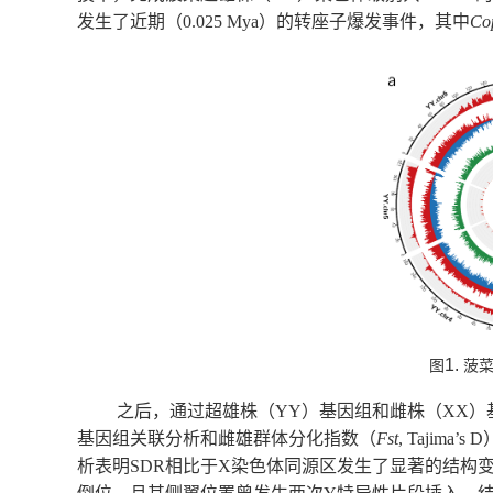
发生了近期（
0.025 Mya
）的转座子爆发事件，其中
Co
1.
图
菠
之后，通过超雄
株
（
YY
）基因组和雌
株
（
XX
）
基因组关联分析和雌雄群体分化指数（
Fst
, Tajima’s D
析表明
SDR
相比于
X
染色体同源区发生了显著的结构